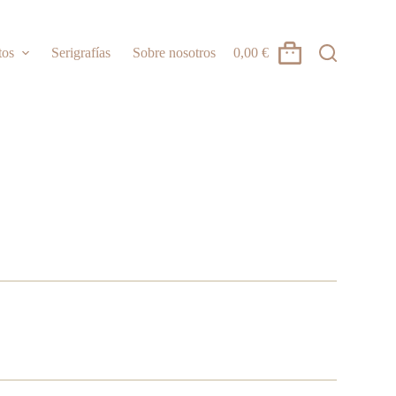
tos
Serigrafías
Sobre nosotros
0,00
€
Carro
de
compra