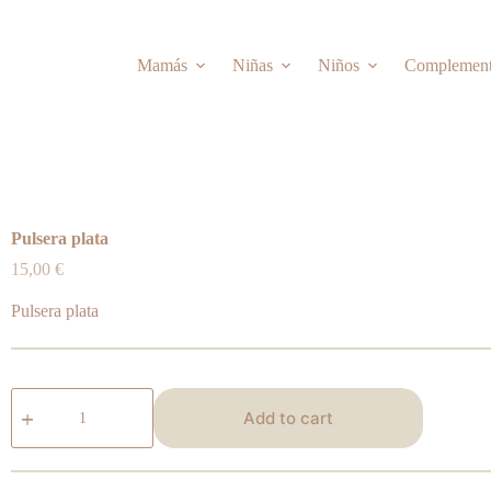
Mamás
Niñas
Niños
Complemen
Pulsera plata
15,00
€
Pulsera plata
Pulsera
plata
Add to cart
quantity