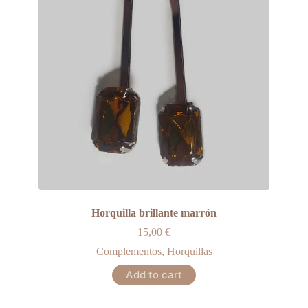
Horquilla brillante marrón
15,00
€
Complementos
,
Horquillas
Add to cart