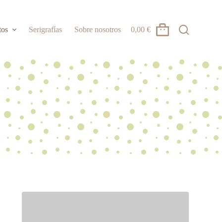
tos
Serigrafías
Sobre nosotros
0,00
€
Carro
de
compra