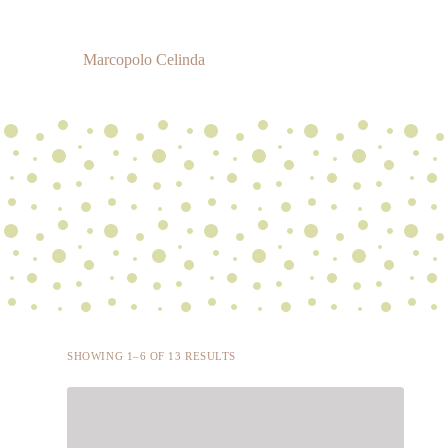
S
a
l
Marcopolo Celinda
t
a
r
a
l
c
o
n
t
e
n
i
d
o
SHOWING 1–6 OF 13 RESULTS