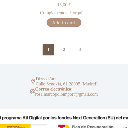
15,00
€
Complementos
,
Horquillas
Add to cart
1
2
3
Dirección:
Calle Segovia, 61 28005 (Madrid)
Correo electrónico:
rosa.marcopoloimport@gmail.com