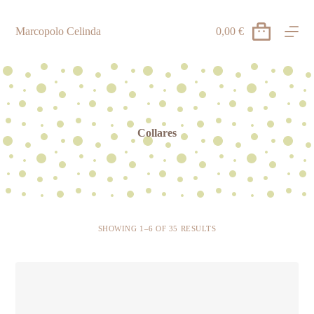
S
a
Marcopolo Celinda
0,00
€
Carro
l
de
t
compra
a
r
a
l
c
o
Collares
n
t
e
n
i
d
o
SHOWING 1–6 OF 35 RESULTS