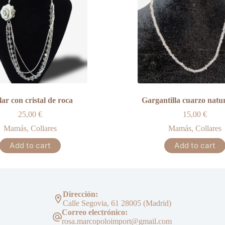
lar con cristal de roca
Gargantilla cuarzo natur
25,00
€
15,00
€
Mamás
,
Collares
Mamás
,
Collares
Add to cart
Add to cart
Dirección:
Calle Segovia, 61 28005 (Madrid)
Correo electrónico:
rosa.marcopoloimport@gmail.com