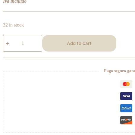
Iva incluido
32 in stock
Collar
cristal
Add to cart
quantity
Pago seguro gar