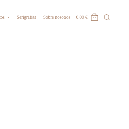
tos
Serigrafías
Sobre nosotros
0,00
€
Carro
de
compra