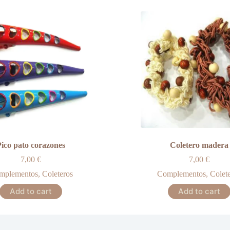
Pico pato corazones
Coletero madera
7,00
€
7,00
€
mplementos
,
Coleteros
Complementos
,
Colet
Add to cart
Add to cart