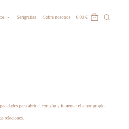
tos
Serigrafías
Sobre nosotros
0,00
€
Carro
de
compra
pacidades para abrir el corazón y fomentar el amor propio.
as relaciones.