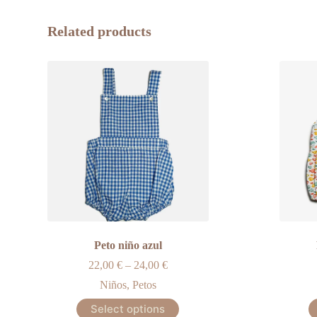
Related products
Peto niño azul
22,00
€
–
24,00
€
Niños
,
Petos
This
Select options
product