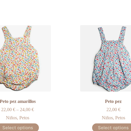
Peto pez amarillos
Peto pez
22,00
€
–
24,00
€
22,00
€
Niños
,
Petos
Niños
,
Petos
This
Select options
Select options
product