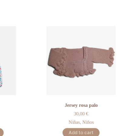
Jersey rosa palo
30,00
€
Niñas
,
Niños
This
Add to cart
product