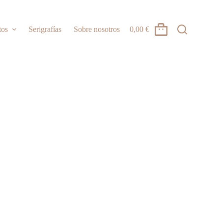
tos
Serigrafías
Sobre nosotros
0,00
€
Carro
de
compra