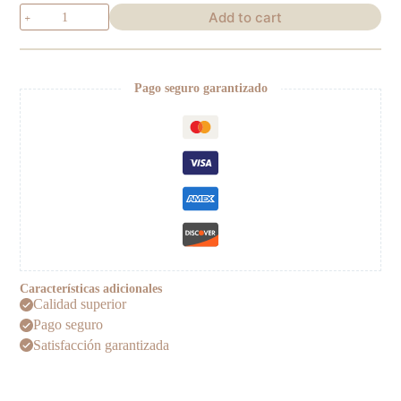
Jesús
Add to cart
de
Medinaceli
quantity
Pago seguro garantizado
Características adicionales
Calidad superior
Pago seguro
Satisfacción garantizada