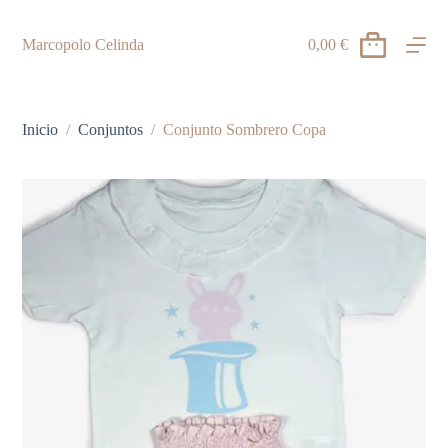
S
a
Marcopolo Celinda
0,00
€
Carro
l
de
t
compra
a
r
a
Inicio
/
Conjuntos
/
Conjunto Sombrero Copa
l
c
o
n
t
e
n
i
d
o